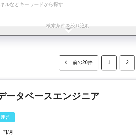
検索条件を絞り込む
前の20件
1
2
データベースエンジニア
運営
円/月