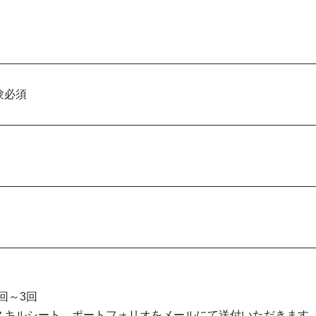
験必須
回～3回
スキルシート、ポートフォリオをメールにて送付いただきます