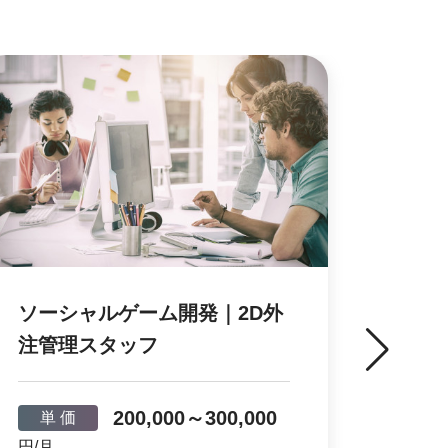
ソーシャルゲーム開発｜2D外
ソー
注管理スタッフ
ーシ
200,000～300,000
単 価
単 
円/月
円/月